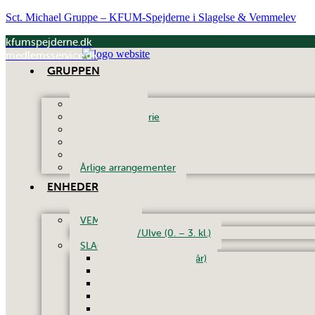
Sct. Michael Gruppe – KFUM-Spejderne i Slagelse & Vemmelev
kfumspejderne.dk
medlemsservice.dk
GRUPPEN
Om gruppen
Gruppens historie
Vores ledere
Gruppebestyrelsen
Generalforsamling
Årlige arrangementer
ENHEDER
VEMMELEV
Bæver/Ulve (0. – 3. kl.)
SLAGELSE
Familiespejd (0 – 5 år)
Bæver (0. – 1. kl.)
Ulve (2. – 3. kl.)
Junior (4. – 5. kl.)
Troppen (6. – 8. kl.)