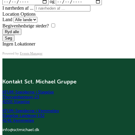
og
I nærheden af ...
Location Options
Land
Begivenhedsrige steder?
Ryd alle
Søg
Ingen Lokationer
Powered by
Events Manager
Kontakt Sct. Michael Gruppe
KFUM-Spejderne i Slagelse
Thorvaldsensvej 23
4200 Slagelse
KFUM-Spejderne i Vemmelev
Slagelse Landevej 132
4241 Vemmelev
info@sctmichael.dk