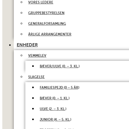
VORES LEDERE
GRUPPEBESTYRELSEN
GENERALFORSAMLING
ÅRLIGE ARRANGEMENTER
ENHEDER
VEMMELEV
BÆVER/ULVE (0. – 3. KL.)
SLAGELSE
FAMILIESPEJD (0 – 5 ÅR)
BÆVER (0. – 1. KL.)
ULVE (2. – 3. KL.)
JUNIOR (4. – 5. KL.)