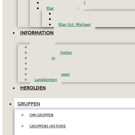
Senior (9. kl. – 17 år)
Klanerne (18+ år)
Spoklan
Gribklan
Klan Sct. Michael
INFORMATION
Nyheder
Faciliteter og hytter
Uniformen
Galleri
Kontingent
Facebook-grupper
Landslotteri
HEROLDEN
GRUPPEN
OM GRUPPEN
GRUPPENS HISTORIE